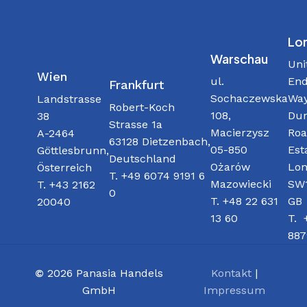
Lo
Warschau
Uni
Wien
ul.
End
Frankfurt
Sochaczewska
Way
Landstrasse
Robert-Koch
108,
Dur
38
Strasse 1a
Macierzysz
Roa
A-2464
63128 Dietzenbach,
05-850
Est
Göttlesbrunn,
Deutschland
Ożarów
Lon
Österreich
T. +49 6074 9191 6
Mazowiecki
SW1
T. +43 2162
0
T. +48 22 631
GB
20040
13 60
T. 
887
©
2026
Panasia Handels
Kontakt
|
GmbH
Impressum