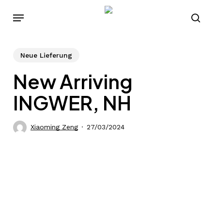
Skip
Menu
to
sear
main
content
Neue Lieferung
New Arriving
INGWER, NH
Xiaoming Zeng
27/03/2024